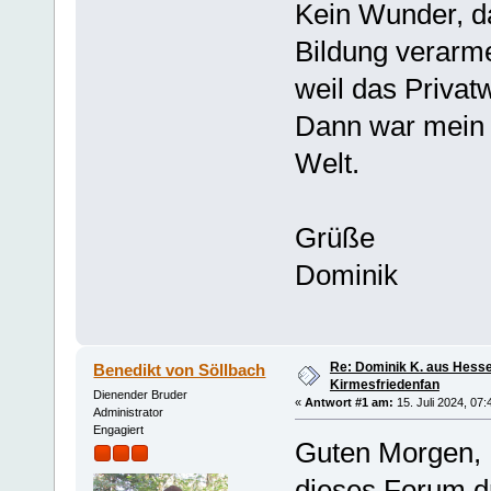
Kein Wunder, d
Bildung verarme
weil das Privat
Dann war mein 
Welt.
Grüße
Dominik
Re: Dominik K. aus Hesse
Benedikt von Söllbach
Kirmesfriedenfan
Dienender Bruder
«
Antwort #1 am:
15. Juli 2024, 07:
Administrator
Engagiert
Guten Morgen,
dieses Forum dr