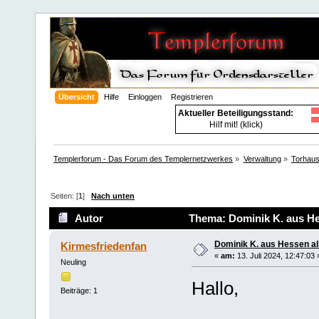
Übersicht
Hilfe
Einloggen
Registrieren
Aktueller Beteiligungsstand:
Hilf mit! (klick)
Templerforum - Das Forum des Templernetzwerkes
»
Verwaltung
»
Torhau
Seiten: [
1
]
Nach unten
Autor
Thema: Dominik K. aus Hes
Dominik K. aus Hessen al
Kirmesfriedenfan
«
am:
13. Juli 2024, 12:47:03 
Neuling
Hallo,
Beiträge: 1