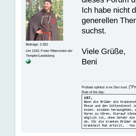
Ich habe nicht 
generellen Thema
suchst.
Beiträge: 3.362
Viele Grüße,
Um 1193; Freier Ritterorden der
Templer/Landsberg
Beni
("Pr
Probate spiritus si ex Deo sunt.
Rule of the day: