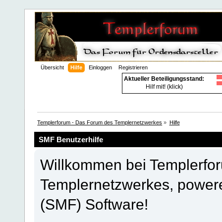
Übersicht
Hilfe
Einloggen
Registrieren
Aktueller Beteiligungsstand:
Hilf mit! (klick)
Templerforum - Das Forum des Templernetzwerkes
»
Hilfe
SMF Benutzerhilfe
Willkommen bei Templerfo
Templernetzwerkes, power
(SMF) Software!