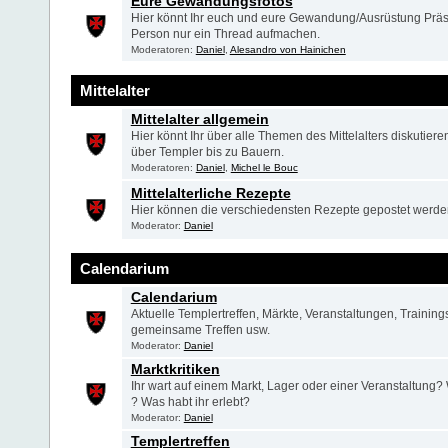
Eure Gewandungsfotos
Hier könnt Ihr euch und eure Gewandung/Ausrüstung Präsen
Person nur ein Thread aufmachen.
Moderatoren:
Daniel
,
Alesandro von Hainichen
Mittelalter
Mittelalter allgemein
Hier könnt Ihr über alle Themen des Mittelalters diskutier
über Templer bis zu Bauern.
Moderatoren:
Daniel
,
Michel le Bouc
Mittelalterliche Rezepte
Hier können die verschiedensten Rezepte gepostet werde
Moderator:
Daniel
Calendarium
Calendarium
Aktuelle Templertreffen, Märkte, Veranstaltungen, Training
gemeinsame Treffen usw.
Moderator:
Daniel
Marktkritiken
Ihr wart auf einem Markt, Lager oder einer Veranstaltung?
? Was habt ihr erlebt?
Moderator:
Daniel
Templertreffen