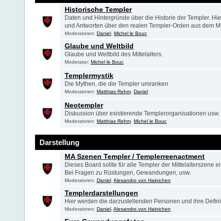
Historische Templer
Daten und Hintergründe über die Historie der Templer. Hier
und Antworten über den realen Templer-Orden aus dem Mitt
Moderatoren:
Daniel
,
Michel le Bouc
Glaube und Weltbild
Glaube und Weltbild des Mittelalters.
Moderator:
Michel le Bouc
Templermystik
Die Mythen, die die Templer umranken
Moderatoren:
Matthias Rehm
,
Daniel
Neotempler
Diskussion über existierende Templerorganisationen usw.
Moderatoren:
Matthias Rehm
,
Michel le Bouc
Darstellung
MA Szenen Templer / Templerreenactment
Dieses Board sollte für alle Templer der Mittelalterszene ei
Bei Fragen zu Rüstungen, Gewandungen, usw.
Moderatoren:
Daniel
,
Alesandro von Hainichen
Templerdarstellungen
Hier werden die darzustellenden Personen und ihre Defin
Moderatoren:
Daniel
,
Alesandro von Hainichen