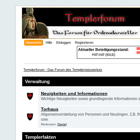
Übersicht
Hilfe
Einloggen
Registrieren
Aktueller Beteiligungsstand:
Hilf mit! (klick)
Templerforum - Das Forum des Templernetzwerkes
Verwaltung
Neuigkeiten und Informationen
Wichtige Neuigkeiten sowie grundlegende Informationen
Torhaus
Allgemeinvorstellung von Personen und Neulingen. Z.B. R
usw.
Moderator:
Daniel
Templerfakten