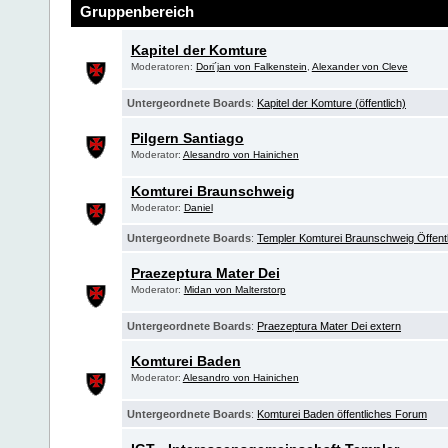
Gruppenbereich
Kapitel der Komture
Moderatoren:
Dori´jan von Falkenstein
,
Alexander von Cleve
Untergeordnete Boards
:
Kapitel der Komture (öffentlich)
Pilgern Santiago
Moderator:
Alesandro von Hainichen
Komturei Braunschweig
Moderator:
Daniel
Untergeordnete Boards
:
Templer Komturei Braunschweig Öffent
Praezeptura Mater Dei
Moderator:
Midan von Malterstorp
Untergeordnete Boards
:
Praezeptura Mater Dei extern
Komturei Baden
Moderator:
Alesandro von Hainichen
Untergeordnete Boards
:
Komturei Baden öffentliches Forum