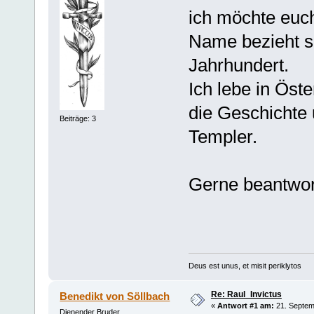
ich möchte euch
Name bezieht si
Jahrhundert.
Ich lebe in Öste
die Geschichte 
Beiträge: 3
Templer.
Gerne beantwort
Deus est unus, et misit periklytos
Re: Raul_Invictus
Benedikt von Söllbach
«
Antwort #1 am:
21. Septem
Dienender Bruder