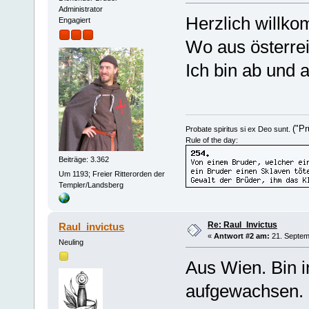
Administrator
Herzlich willk
Engagiert
Wo aus österre
Ich bin ab und
("Pr
Probate spiritus si ex Deo sunt.
Rule of the day:
Beiträge: 3.362
Um 1193; Freier Ritterorden der
Templer/Landsberg
Re: Raul_Invictus
Raul_invictus
«
Antwort #2 am:
21. Septem
Neuling
Aus Wien. Bin 
aufgewachsen. 