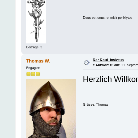
Deus est unus, et misit periklytos
Beiträge: 3
Re: Raul_Invictus
Thomas W.
«
Antwort #3 am:
21. Septem
Engagiert
Herzlich Willk
Grüsse, Thomas