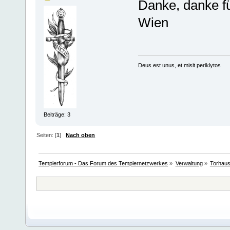
Danke, danke fü
Wien
Deus est unus, et misit periklytos
Beiträge: 3
Seiten: [
1
]
Nach oben
Templerforum - Das Forum des Templernetzwerkes
»
Verwaltung
»
Torhau