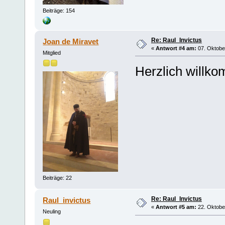
Beiträge: 154
Re: Raul_Invictus
Joan de Miravet
«
Antwort #4 am:
07. Oktober
Mitglied
Herzlich willk
Beiträge: 22
Re: Raul_Invictus
Raul_invictus
«
Antwort #5 am:
22. Oktober
Neuling