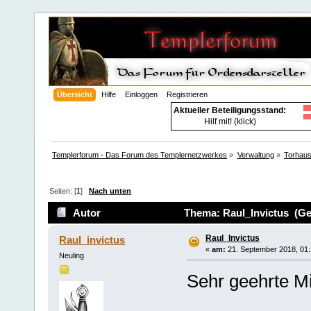
Übersicht
Hilfe
Einloggen
Registrieren
Aktueller Beteiligungsstand:
Hilf mit! (klick)
Templerforum - Das Forum des Templernetzwerkes
»
Verwaltung
»
Torhau
Seiten: [
1
]
Nach unten
Autor
Thema: Raul_Invictus (Ge
Raul_Invictus
Raul_invictus
«
am:
21. September 2018, 01:
Neuling
Sehr geehrte Mi