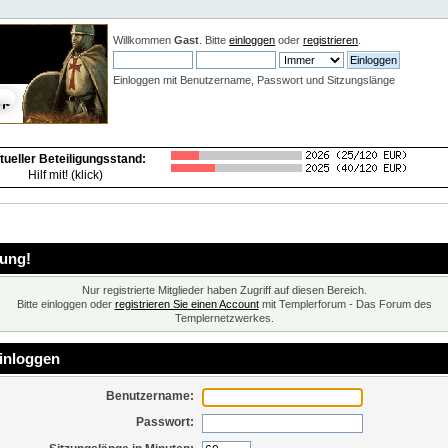
Neuigkeiten:
Willkommen
Gast
. Bitte
einloggen
oder
registrieren
.
Einloggen mit Benutzername, Passwort und Sitzungslänge
tueller Beteiligungsstand:
Hilf mit! (klick)
ung!
Nur registrierte Mitglieder haben Zugriff auf diesen Bereich.
Bitte einloggen oder
registrieren Sie einen Account
mit Templerforum - Das Forum des
Templernetzwerkes.
inloggen
Benutzername:
Passwort: