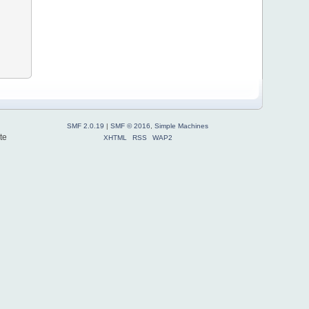
SMF 2.0.19
|
SMF © 2016
,
Simple Machines
te
XHTML
RSS
WAP2