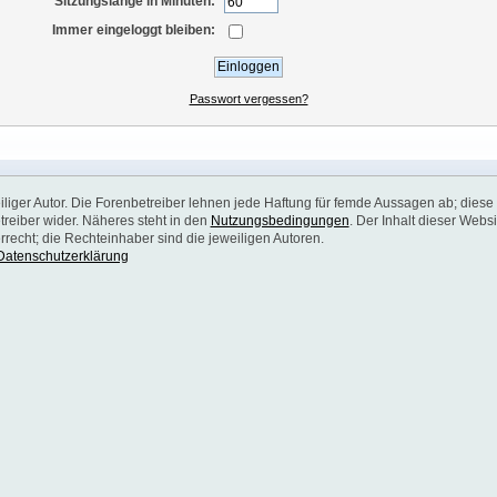
Sitzungslänge in Minuten:
Immer eingeloggt bleiben:
Passwort vergessen?
weiliger Autor. Die Forenbetreiber lehnen jede Haftung für femde Aussagen ab; diese
reiber wider. Näheres steht in den
Nutzungsbedingungen
. Der Inhalt dieser Websi
recht; die Rechteinhaber sind die jeweiligen Autoren.
Datenschutzerklärung