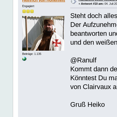
Heinrich von Hohenfels
«
Antwort #10 am:
04. Juli 2
Engagiert
Steht doch alles
Der Aufzunehme
beantworten u
und den weißen
Beiträge: 1.135
@Ranulf
Kommt dann der
Könntest Du ma
von Clairvaux an
Gruß Heiko