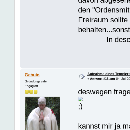
davon abgesehe
den "Ordensmitg
Freiraum sollt
behalten...sonst
In desem 
Gruß 
Aufnahme eines Templers
Gebuin
«
Antwort #13 am:
04. Juli 2
Gründungsvater
Engagiert
deswegen frage
kannst mir ja m