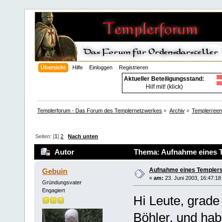
Übersicht
Hilfe
Einloggen
Registrieren
Aktueller Beteiligungsstand:
Hilf mit! (klick)
Templerforum - Das Forum des Templernetzwerkes
»
Archiv
»
Templerree
Seiten: [
1
]
2
Nach unten
Autor
Thema: Aufnahme eines T
Aufnahme eines Templers
Gebuin
«
am:
23. Juni 2003, 16:47:18
Gründungsvater
Engagiert
Hi Leute, grade
Böhler, und hab