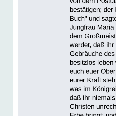
von dem Postul
bestätigen; der
Buch" und sagte
Jungfrau Maria
dem Großmeiste
werdet, daß ihr
Gebräuche des 
besitzlos leben
euch euer Obere
eurer Kraft ste
was im Königre
daß ihr niemals
Christen unrech
Erbe bringt; u