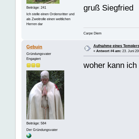
gruß Siegfried
Beiträge: 241
Ich stelle einen Ordensritter und
als Zweitrolle einen weltlichen
Herren dar
Carpe Diem
Aufnahme eines Templers
Gebuin
«
Antwort #4 am:
23. Juni 20
Gründungsvater
Engagiert
woher kann ic
Beiträge: 584
Der Gründungsvater