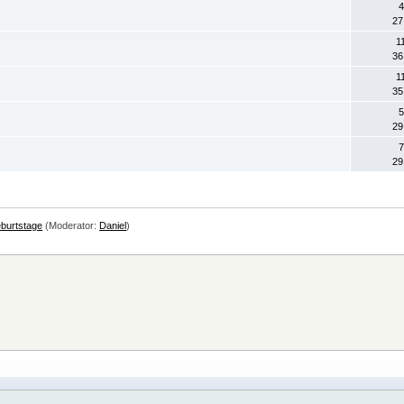
4
27
1
36
1
35
5
29
7
29
burtstage
(Moderator:
Daniel
)