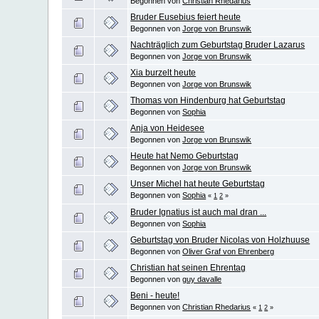
Begonnen von
Christian Rhedarius
Bruder Eusebius feiert heute
Begonnen von
Jorge von Brunswik
Nachträglich zum Geburtstag Bruder Lazarus
Begonnen von
Jorge von Brunswik
Xia burzelt heute
Begonnen von
Jorge von Brunswik
Thomas von Hindenburg hat Geburtstag
Begonnen von
Sophia
Anja von Heidesee
Begonnen von
Jorge von Brunswik
Heute hat Nemo Geburtstag
Begonnen von
Jorge von Brunswik
Unser Michel hat heute Geburtstag
Begonnen von
Sophia
«
1
2
»
Bruder Ignatius ist auch mal dran ...
Begonnen von
Sophia
Geburtstag von Bruder Nicolas von Holzhuuse
Begonnen von
Oliver Graf von Ehrenberg
Christian hat seinen Ehrentag
Begonnen von
guy davalle
Beni - heute!
Begonnen von
Christian Rhedarius
«
1
2
»