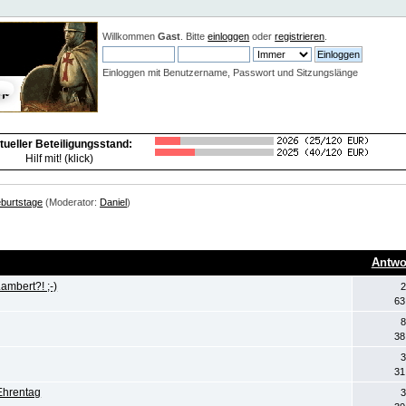
Neuigkeiten:
Willkommen
Gast
. Bitte
einloggen
oder
registrieren
.
Einloggen mit Benutzername, Passwort und Sitzungslänge
tueller Beteiligungsstand:
Hilf mit! (klick)
burtstage
(Moderator:
Daniel
)
Antwo
ambert?! ;-)
2
63
8
38
3
31
Ehrentag
3