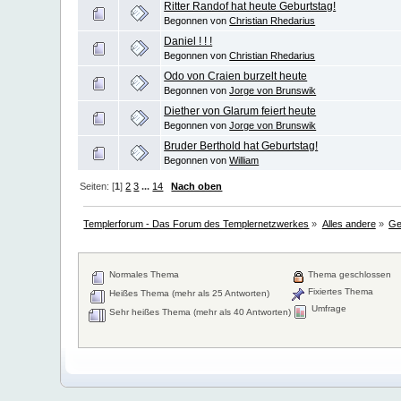
Ritter Randof hat heute Geburtstag!
Begonnen von
Christian Rhedarius
Daniel ! ! !
Begonnen von
Christian Rhedarius
Odo von Craien burzelt heute
Begonnen von
Jorge von Brunswik
Diether von Glarum feiert heute
Begonnen von
Jorge von Brunswik
Bruder Berthold hat Geburtstag!
Begonnen von
William
Seiten: [
1
]
2
3
...
14
Nach oben
Templerforum - Das Forum des Templernetzwerkes
»
Alles andere
»
Ge
Normales Thema
Thema geschlossen
Fixiertes Thema
Heißes Thema (mehr als 25 Antworten)
Umfrage
Sehr heißes Thema (mehr als 40 Antworten)