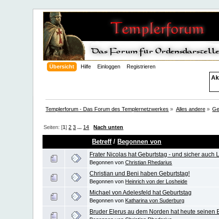
Übersicht
Hilfe
Einloggen
Registrieren
Ak
Templerforum - Das Forum des Templernetzwerkes
»
Alles andere
»
Ge
Seiten: [
1
]
2
3
...
14
Nach unten
Betreff
/
Begonnen von
Frater Nicolas hat Geburtstag - und sicher auch L
Begonnen von
Christian Rhedarius
Christian und Beni haben Geburtstag!
Begonnen von
Heinrich von der Losheide
Michael von Adelesfeld hat Geburtstag
Begonnen von
Katharina von Suderburg
Bruder Elerus au dem Norden hat heute seinen 