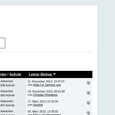
rten
/
Aufrufe
Letzter Beitrag
 Antworten
11. Dezember 2013, 19:37:07
von
britta v.d. hammer aue
.586 Aufrufe
 Antworten
19. November 2013, 09:22:58
von
Christian Rhedarius
.865 Aufrufe
 Antworten
17. März 2013, 01:02:34
von
Randolf
.607 Aufrufe
 Antworten
03. März 2013, 13:30:03
von
Elerus de Westerbeke