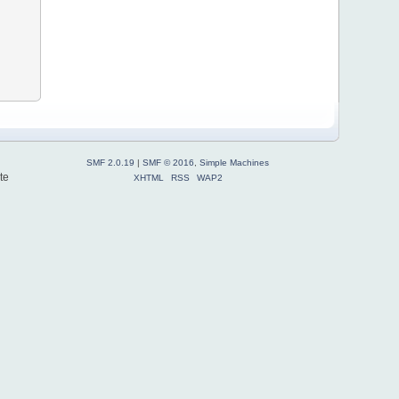
SMF 2.0.19
|
SMF © 2016
,
Simple Machines
te
XHTML
RSS
WAP2