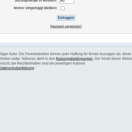
Sitzungslänge in Minuten:
Immer eingeloggt bleiben:
Passwort vergessen?
weiliger Autor. Die Forenbetreiber lehnen jede Haftung für femde Aussagen ab; diese
reiber wider. Näheres steht in den
Nutzungsbedingungen
. Der Inhalt dieser Websi
recht; die Rechteinhaber sind die jeweiligen Autoren.
Datenschutzerklärung