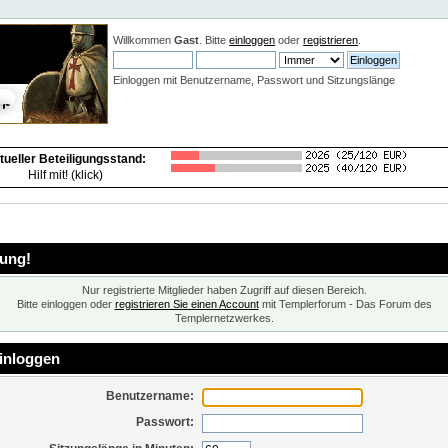
Neuigkeiten:
Willkommen
Gast
. Bitte
einloggen
oder
registrieren
.
Einloggen mit Benutzername, Passwort und Sitzungslänge
tueller Beteiligungsstand:
Hilf mit! (klick)
ung!
Nur registrierte Mitglieder haben Zugriff auf diesen Bereich.
Bitte einloggen oder
registrieren Sie einen Account
mit Templerforum - Das Forum des
Templernetzwerkes.
inloggen
Benutzername:
Passwort: