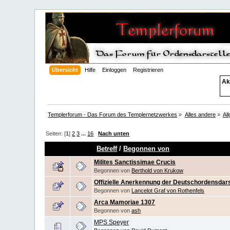
Übersicht
Hilfe
Einloggen
Registrieren
Ak
Templerforum - Das Forum des Templernetzwerkes
»
Alles andere
»
Al
Seiten: [
1
]
2
3
...
16
Nach unten
Betreff
/
Begonnen von
Milites Sanctissimae Crucis
Begonnen von
Berthold von Krukow
Offizielle Anerkennung der Deutschordensdars
Begonnen von
Lancelot Graf von Rothenfels
Arca Mamoriae 1307
Begonnen von
ash
MPS Speyer