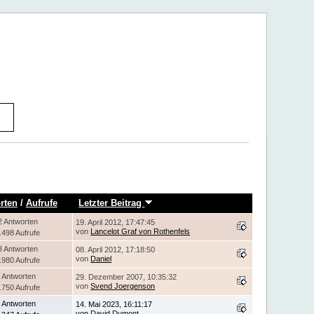
rten
/
Aufrufe
Letzter Beitrag
2 Antworten
19. April 2012, 17:47:45
von
Lancelot Graf von Rothenfels
.498 Aufrufe
3 Antworten
08. April 2012, 17:18:50
von
Daniel
.980 Aufrufe
 Antworten
29. Dezember 2007, 10:35:32
von
Svend Joergenson
.750 Aufrufe
 Antworten
14. Mai 2023, 16:11:17
von
David Dumont