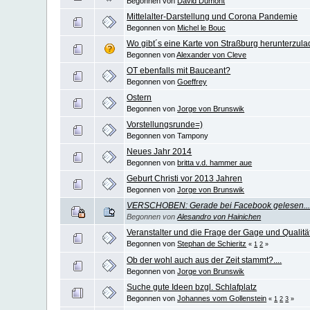
Begonnen von
David Dumont
Mittelalter-Darstellung und Corona Pandemie
Begonnen von
Michel le Bouc
Wo gibt´s eine Karte von Straßburg herunterzul
Begonnen von
Alexander von Cleve
OT ebenfalls mit Bauceant?
Begonnen von
Goeffrey
Ostern
Begonnen von
Jorge von Brunswik
Vorstellungsrunde=)
Begonnen von Tampony
Neues Jahr 2014
Begonnen von
britta v.d. hammer aue
Geburt Christi vor 2013 Jahren
Begonnen von
Jorge von Brunswik
VERSCHOBEN: Gerade bei Facebook gelesen..
Begonnen von
Alesandro von Hainichen
Veranstalter und die Frage der Gage und Qualitä
Begonnen von
Stephan de Schieritz
«
1
2
»
Ob der wohl auch aus der Zeit stammt?....
Begonnen von
Jorge von Brunswik
Suche gute Ideen bzgl. Schlafplatz
Begonnen von
Johannes vom Gollenstein
«
1
2
3
»