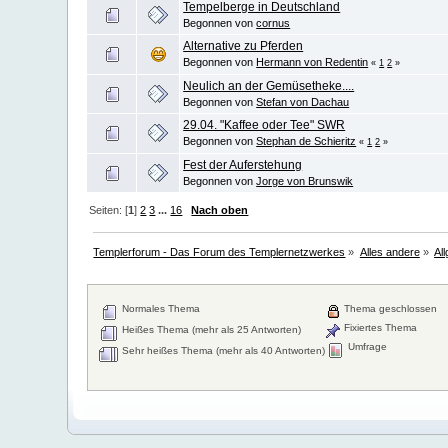
Tempelberge in Deutschland
Begonnen von
cornus
Alternative zu Pferden
Begonnen von
Hermann von Redentin
«
1
2
»
Neulich an der Gemüsetheke....
Begonnen von
Stefan von Dachau
29.04. "Kaffee oder Tee" SWR
Begonnen von
Stephan de Schieritz
«
1
2
»
Fest der Auferstehung
Begonnen von
Jorge von Brunswik
Seiten: [
1
]
2
3
...
16
Nach oben
Templerforum - Das Forum des Templernetzwerkes
»
Alles andere
»
Al
Normales Thema
Thema geschlossen
Fixiertes Thema
Heißes Thema (mehr als 25 Antworten)
Umfrage
Sehr heißes Thema (mehr als 40 Antworten)