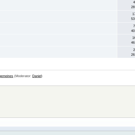
4
28
1
53
7
40
1
46
2
26
lgemeines
(Moderator:
Daniel
)