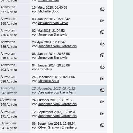
.347 Aufrufe
 Antworten
15. März 2020, 08:40:58
von
Michel le Bouc
.877 Aufrufe
 Antworten
03. Januar 2017, 15:13:42
von
Alexander von Cleve
.980 Aufrufe
 Antworten
02. Mai 2015, 21:04:52
von
Jorge von Brunswik
.776 Aufrufe
 Antworten
26. April 2014, 12:13:47
von
Johannes vom Gollenstein
.789 Aufrufe
 Antworten
06. Januar 2014, 20:55:56
von
Jorge von Brunswik
.810 Aufrufe
 Antworten
04. Januar 2014, 20:26:06
von
Cornelius
.703 Aufrufe
 Antworten
24. Dezember 2013, 16:14:06
von
Michel le Bouc
.396 Aufrufe
 Antworten
13. November 2013, 09:40:32
von
Alesandro von Hainichen
.642 Aufrufe
5 Antworten
24. Oktober 2013, 13:57:16
von
Johannes vom Gollenstein
.940 Aufrufe
 Antworten
12. September 2013, 16:28:31
von
Johannes vom Gollenstein
.171 Aufrufe
1 Antworten
08. September 2013, 12:58:54
von
Oliver Graf von Ehrenberg
.041 Aufrufe