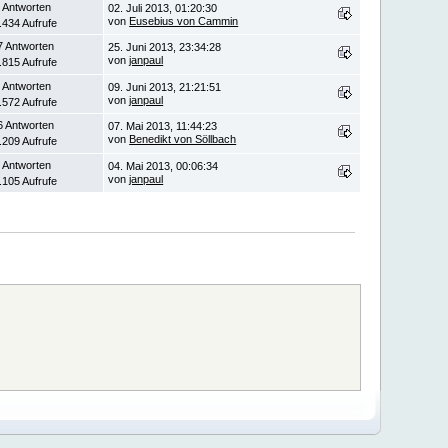
 Antworten
02. Juli 2013, 01:20:30
von
Eusebius von Cammin
.434 Aufrufe
7 Antworten
25. Juni 2013, 23:34:28
von
janpaul
.815 Aufrufe
 Antworten
09. Juni 2013, 21:21:51
von
janpaul
.572 Aufrufe
6 Antworten
07. Mai 2013, 11:44:23
von
Benedikt von Söllbach
.209 Aufrufe
 Antworten
04. Mai 2013, 00:06:34
von
janpaul
.105 Aufrufe