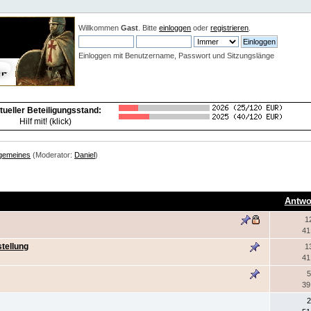
Neuigkeiten:
Willkommen
Gast
. Bitte
einloggen
oder
registrieren
.
Einloggen mit Benutzername, Passwort und Sitzungslänge
tueller Beteiligungsstand:
Hilf mit! (klick)
lgemeines
(Moderator:
Daniel
)
Antwo
1
41
tellung
1
41
5
39
2