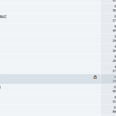
51
0
30
aden?
0
27
9
40
3
29
4
29
5
29
4
27
.
0
25
t
1
50
5
31
3
88