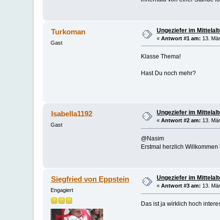
Ungeziefer im Mittelalt
Turkoman
«
Antwort #1 am:
13. Mär
Gast
Klasse Thema!
Hast Du noch mehr?
Ungeziefer im Mittelalt
Isabella1192
«
Antwort #2 am:
13. Mär
Gast
@Nasim
Erstmal herzlich Willkommen hi
Ungeziefer im Mittelalt
Siegfried von Eppstein
«
Antwort #3 am:
13. Mär
Engagiert
Das ist ja wirklich hoch intere