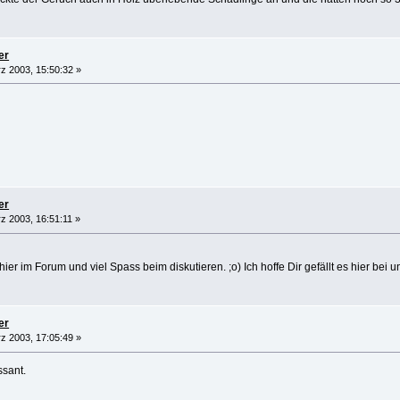
er
z 2003, 15:50:32 »
er
z 2003, 16:51:11 »
er im Forum und viel Spass beim diskutieren. ;o) Ich hoffe Dir gefällt es hier bei uns
er
z 2003, 17:05:49 »
ssant.