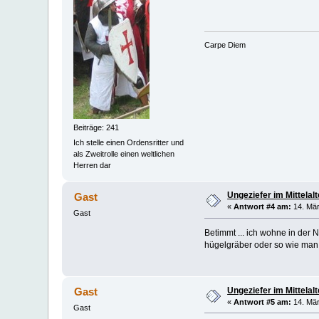
Carpe Diem
Beiträge: 241
Ich stelle einen Ordensritter und
als Zweitrolle einen weltlichen
Herren dar
Ungeziefer im Mittelalt
Gast
«
Antwort #4 am:
14. Mär
Gast
Betimmt ... ich wohne in der
hügelgräber oder so wie man
Ungeziefer im Mittelalt
Gast
«
Antwort #5 am:
14. Mär
Gast