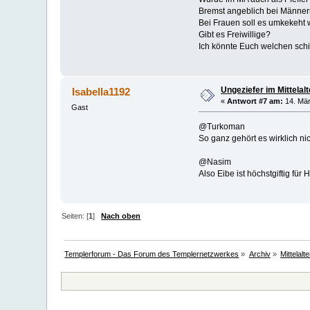
Bremst angeblich bei Männern
Bei Frauen soll es umkekeht 
Gibt es Freiwillige?
Ich könnte Euch welchen schic
Ungeziefer im Mittelalt
Isabella1192
«
Antwort #7 am:
14. Mär
Gast
@Turkoman
So ganz gehört es wirklich n
@Nasim
Also Eibe ist höchstgiftig für
Seiten: [
1
]
Nach oben
Templerforum - Das Forum des Templernetzwerkes
»
Archiv
»
Mittelalt