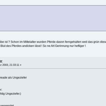
ibe ist ? Schon im Mittelalter wurden Pferde davon ferngehalten weil das grün dieses
 Blut des Pferdes andicken lässt ! So ne Art Gerinnung nur heftiger !
er
z 2003, 21:33:11 »
greade als Ungeziefer
r:
chtig Ungeziefer.)
 verwendet.