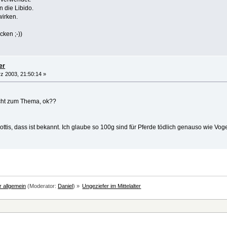
 die Libido.
wirken.
ken ;-))
er
z 2003, 21:50:14 »
icht zum Thema, ok??
 Hottis, dass ist bekannt. Ich glaube so 100g sind für Pferde tödlich genauso wie Vog
er allgemein
(Moderator:
Daniel
) »
Ungeziefer im Mittelalter