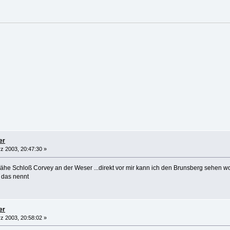
er
z 2003, 20:47:30 »
 Nähe Schloß Corvey an der Weser ...direkt vor mir kann ich den Brunsberg sehen w
 das nennt
er
z 2003, 20:58:02 »