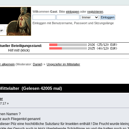
Neuigkeiten:
Willkommen
Gast
. Bitte
einloggen
oder
registrieren
.
Einloggen mit Benutzername, Passwort und Sitzungslänge
tueller Beteiligungsstand:
Hilf mit! (klick)
er allgemein
(Moderator:
Daniel
) »
Ungeziefer im Mittelalter
ittelalter (Gelesen 42005 mal)
er
7:17 »
einen Namen ?
ilz auch Fliegentot genannt
dieser Pilz eine hochtötliche Subztanz für Insekten enthält ! Die Frucht wurde kl
ockte der Geruch auch in Holz überlebende Schädlinge an und die hatten noch so 3