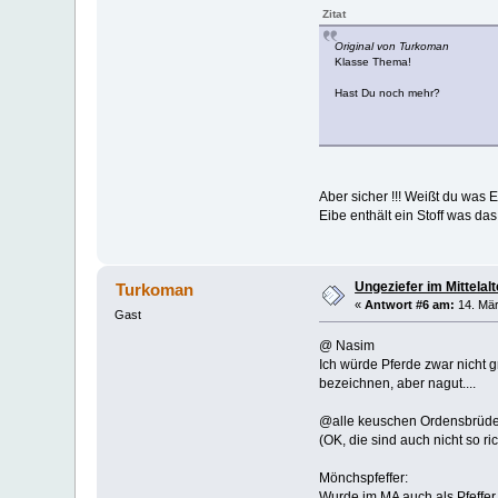
Zitat
Original von Turkoman
Klasse Thema!
Hast Du noch mehr?
Aber sicher !!! Weißt du was E
Eibe enthält ein Stoff was das
Ungeziefer im Mittelalt
Turkoman
«
Antwort #6 am:
14. Mär
Gast
@ Nasim
Ich würde Pferde zwar nicht 
bezeichnen, aber nagut....
@alle keuschen Ordensbrüde
(OK, die sind auch nicht so ri
Mönchspfeffer:
Wurde im MA auch als Pfeffer