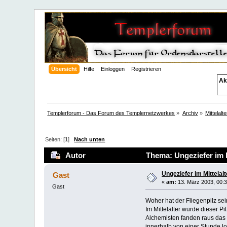
Übersicht
Hilfe
Einloggen
Registrieren
Ak
Templerforum - Das Forum des Templernetzwerkes
»
Archiv
»
Mittelalt
Seiten: [
1
]
Nach unten
Autor
Thema: Ungeziefer im M
Ungeziefer im Mittelalt
Gast
«
am:
13. März 2003, 00:3
Gast
Woher hat der Fliegenpilz s
Im Mittelalter wurde dieser P
Alchemisten fanden raus das 
innerhalb von einer Stunde l