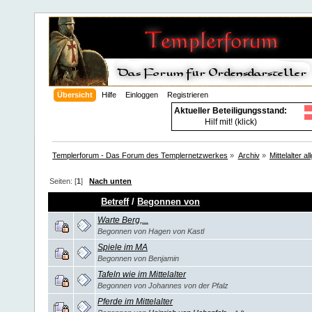
Übersicht
Hilfe
Einloggen
Registrieren
Aktueller Beteiligungsstand:
Hilf mit! (klick)
Templerforum - Das Forum des Templernetzwerkes
»
Archiv
»
Mittelalter a
Seiten: [
1
]
Nach unten
Betreff
/
Begonnen von
Warte Berg,...
Begonnen von Hagen von Kastl
Spiele im MA
Begonnen von Benjamin
Tafeln wie im Mittelalter
Begonnen von Johannes von der Pfalz
Pferde im Mittelalter