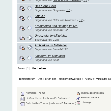
Begonnen von
Heinrich von Hohenfels
«
1
2
»
Das Liebe Geld
Begonnen von Benjamin
«
1
2
»
Latein?
Begonnen von Peter von Rotenfels
«
1
2
»
Krankheiten und Heilung im MA
Begonnen von Isabella1192
Ungeziefer im Mittelalter
Begonnen von Gast
Architektur im Mittelalter
Begonnen von Isabella1192
Falknerei im Mittelalter
Begonnen von Gast
Seiten: [
1
]
Nach oben
Templerforum - Das Forum des Templernetzwerkes
»
Archiv
»
Mittelalter a
Normales Thema
Thema geschlossen
Fixiertes Thema
Heißes Thema (mehr als 25 Antworten)
Umfrage
Sehr heißes Thema (mehr als 40 Antworten)