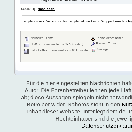
Begonnen von
Alesandro von Hainichen
Seiten: [
1
]
Nach oben
Templerforum - Das Forum des Templernetzwerkes
»
Gruppenbereich
»
Pi
Normales Thema
Thema geschlossen
Fixiertes Thema
Heißes Thema (mehr als 25 Antworten)
Umfrage
Sehr heißes Thema (mehr als 40 Antworten)
Für die hier eingestellten Nachrichten haft
Autor. Die Forenbetreiber lehnen jede Ha
ab; diese Aussagen spiegeln nicht notwend
Betreiber wider. Näheres steht in den
Nut
Inhalt dieser Website unterliegt dem deu
Rechteinhaber sind die jeweil
Datenschutzerkläru