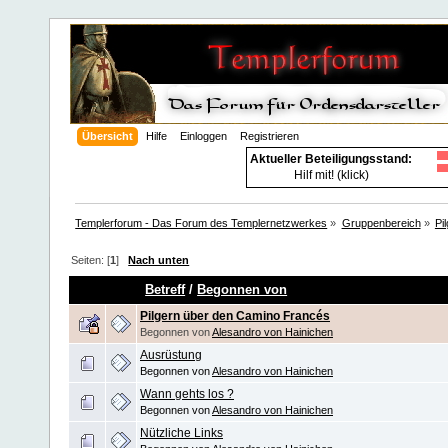
Übersicht
Hilfe
Einloggen
Registrieren
Aktueller Beteiligungsstand:
Hilf mit! (klick)
Templerforum - Das Forum des Templernetzwerkes
»
Gruppenbereich
»
Pi
Seiten: [
1
]
Nach unten
Betreff
/
Begonnen von
Pilgern über den Camino Francés
Begonnen von
Alesandro von Hainichen
Ausrüstung
Begonnen von
Alesandro von Hainichen
Wann gehts los ?
Begonnen von
Alesandro von Hainichen
Nützliche Links