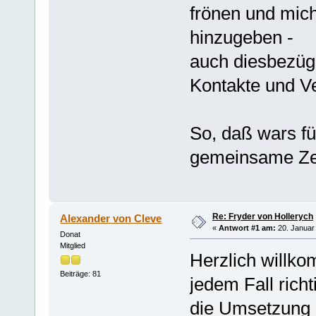
frönen und mich
hinzugeben -
auch diesbezügl
Kontakte und V
So, daß wars fü
gemeinsame Zei
Re: Fryder von Hollerych
Alexander von Cleve
«
Antwort #1 am:
20. Januar 
Donat
Mitglied
Herzlich willko
Beiträge: 81
jedem Fall richt
die Umsetzung d