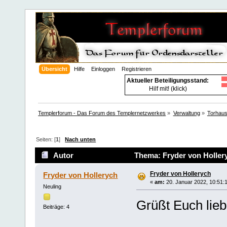
Übersicht
Hilfe
Einloggen
Registrieren
Aktueller Beteiligungsstand:
Hilf mit! (klick)
Templerforum - Das Forum des Templernetzwerkes
»
Verwaltung
»
Torhau
Seiten: [
1
]
Nach unten
Autor
Thema: Fryder von Holler
Fryder von Hollerych
Fryder von Hollerych
«
am:
20. Januar 2022, 10:51:
Neuling
Grüßt Euch lieb
Beiträge: 4