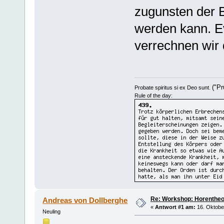
zugunsten der B
werden kann. E
verrechnen wir 
("Pr
Probate spiritus si ex Deo sunt.
Rule of the day:
Re: Workshop: Horentheo
Andreas von Dollberghe
«
Antwort #1 am:
16. Oktober
Neuling