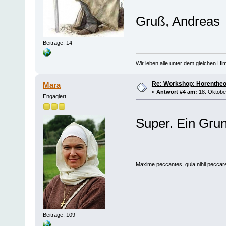
Gruß, Andreas
Beiträge: 14
Wir leben alle unter dem gleichen Him
Re: Workshop: Horentheo
Mara
«
Antwort #4 am:
18. Oktober
Engagiert
Super. Ein Gru
Maxime peccantes, quia nihil peccar
Beiträge: 109