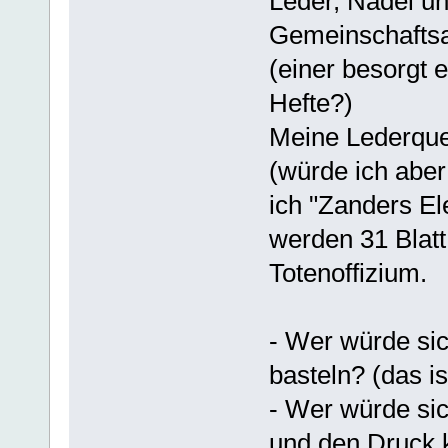
Leder, Nadel un
Gemeinschafts
(einer besorgt e
Hefte?)
Meine Lederquel
(würde ich aber
ich "Zanders El
werden 31 Blatt
Totenoffizium.
- Wer würde sic
basteln? (das i
- Wer würde si
und den Druck