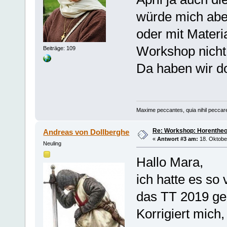
würde mich aber 
oder mit Materi
Workshop nicht
Beiträge: 109
Da haben wir d
Maxime peccantes, quia nihil peccar
Re: Workshop: Horentheo
Andreas von Dollberghe
«
Antwort #3 am:
18. Oktober
Neuling
Hallo Mara,
ich hatte es so
das TT 2019 gep
Korrigiert mich,