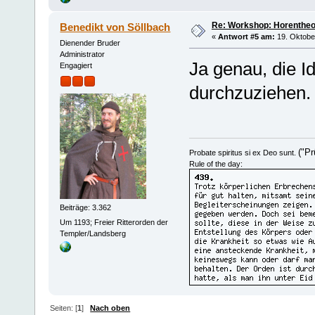
Re: Workshop: Horentheo
Benedikt von Söllbach
«
Antwort #5 am:
19. Oktober
Dienender Bruder
Administrator
Ja genau, die 
Engagiert
durchzuziehen.
("Pr
Probate spiritus si ex Deo sunt.
Rule of the day:
Beiträge: 3.362
Um 1193; Freier Ritterorden der
Templer/Landsberg
Seiten: [
1
]
Nach oben