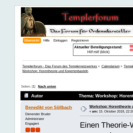
Übersicht
Hilfe
Einloggen
Registrieren
Aktueller Beteiligungsstand:
Hilf mit! (klick)
Templerforum - Das Forum des Templernetzwerkes
»
Calendarium
»
Temple
Workshop: Horentheorie und Kopertenbasteln
Seiten: [
1
]
Nach unten
Autor
Thema: Workshop: Horenth
Workshop: Horentheorie 
Benedikt von Söllbach
«
am:
15. Oktober 2018, 22:2
Dienender Bruder
Administrator
Einen Theorie-
Engagiert