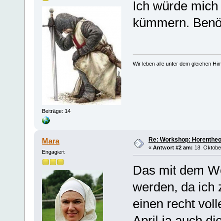
Ich würde mich
kümmern. Benöt
Wir leben alle unter dem gleichen Him
Beiträge: 14
Re: Workshop: Horentheo
Mara
«
Antwort #2 am:
18. Oktober
Engagiert
Das mit dem Wo
werden, da ich
einen recht vol
April ja auch di