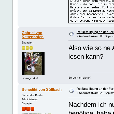
Re:Beteiligung an der For
Gabriel von
Kettenhofen
«
Antwort #4 am:
05. Septem
Engagiert
Also wie so ne 
lesen kann?
Servo! (Ich diene!)
Beiträge: 486
Re:Beteiligung an der For
Benedikt von Söllbach
«
Antwort #5 am:
23. Septem
Dienender Bruder
Administrator
Nachdem ich nu
Engagiert
benötige, habe i