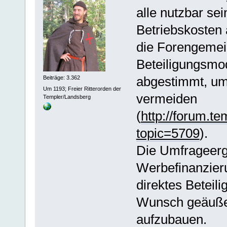
alle nutzbar se
Betriebskosten 
die Forengemei
Beteiligungsmo
abgestimmt, u
Beiträge: 3.362
Um 1193; Freier Ritterorden der
vermeiden
Templer/Landsberg
(
http://forum.t
topic=5709
).
Die Umfrageerg
Werbefinanzieru
direktes Beteil
Wunsch geäußer
aufzubauen.