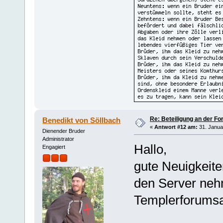
Re: Beteiligung an der Fo
Benedikt von Söllbach
«
Antwort #12 am:
31. Janua
Dienender Bruder
Administrator
Hallo,
Engagiert
gute Neuigkeite
den Server neh
Templerforumsan