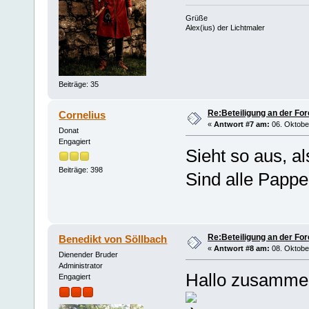
Grüße
Alex(ius) der Lichtmaler
Beiträge: 35
Re:Beteiligung an der For
Cornelius
«
Antwort #7 am:
06. Oktober
Donat
Engagiert
Sieht so aus, 
Beiträge: 398
Sind alle Papp
Re:Beteiligung an der For
Benedikt von Söllbach
«
Antwort #8 am:
08. Oktober
Dienender Bruder
Administrator
Hallo zusammen,
Engagiert