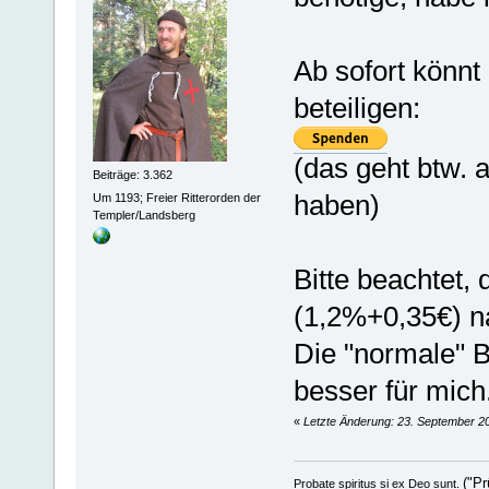
Ab sofort könnt
beteiligen:
(das geht btw.
Beiträge: 3.362
haben)
Um 1193; Freier Ritterorden der
Templer/Landsberg
Bitte beachtet,
(1,2%+0,35€) na
Die "normale" 
besser für mich
«
Letzte Änderung: 23. September 20
("Pr
Probate spiritus si ex Deo sunt.