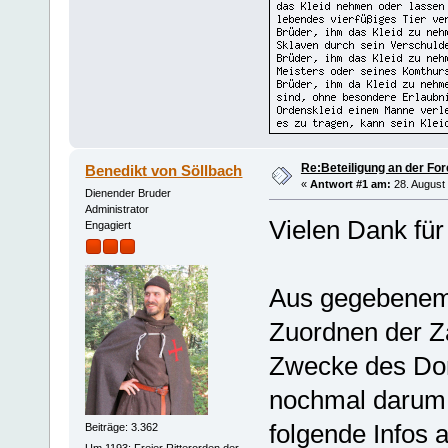
Re:Beteiligung an der For
Benedikt von Söllbach
«
Antwort #1 am:
28. August 
Dienender Bruder
Administrator
Vielen Dank für
Engagiert
Aus gegebenem 
Zuordnen der 
Zwecke des Don
nochmal darum 
folgende Infos 
Beiträge: 3.362
Um 1193; Freier Ritterorden der