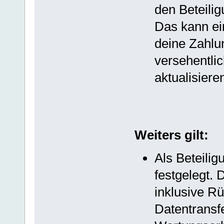
den Beteili
Das kann ei
deine Zahlu
versehentli
aktualisiere
Weiters gilt:
Als Beteilig
festgelegt. 
inklusive R
Datentransf