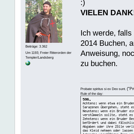
VIELEN DANK
Ich werde, fall
2014 Buchen, au
Beiträge: 3.362
Anweisung, noch
Um 1193; Freier Ritterorden der
Templer/Landsberg
zu buchen.
("Pr
Probate spiritus si ex Deo sunt.
Rule of the day: