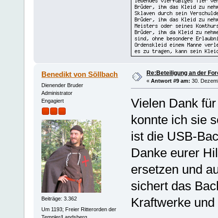
Re:Beteiligung an der For
Benedikt von Söllbach
«
Antwort #9 am:
30. Dezemb
Dienender Bruder
Administrator
Vielen Dank für
Engagiert
konnte ich sie
ist die USB-Bac
Danke eurer Hil
ersetzen und a
sichert das Back
Kraftwerke und
Beiträge: 3.362
Um 1193; Freier Ritterorden der
Templer/Landsberg