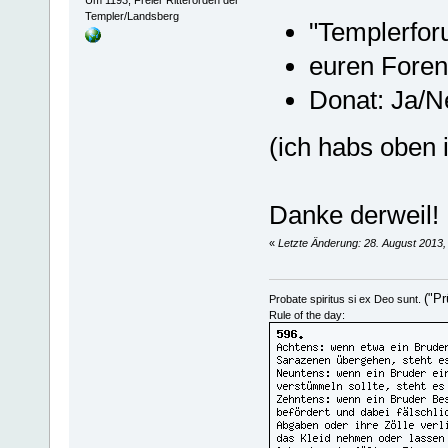
Templer/Landsberg
"Templerfor
euren Fore
Donat: Ja/N
(ich habs oben 
Danke derweil!
«
Letzte Änderung: 28. August 2013,
("Pr
Probate spiritus si ex Deo sunt.
Rule of the day: