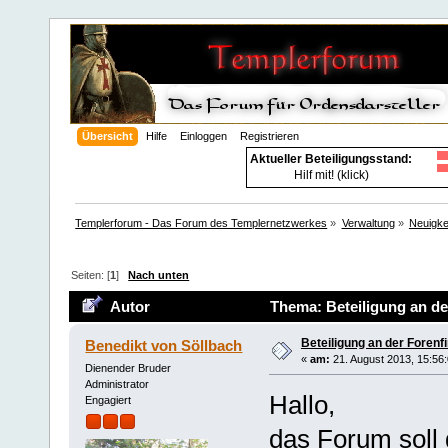
Übersicht
Hilfe
Einloggen
Registrieren
Aktueller Beteiligungsstand:
Hilf mit! (klick)
Templerforum - Das Forum des Templernetzwerkes
»
Verwaltung
»
Neuigke
Seiten: [
1
]
Nach unten
Autor
Thema: Beteiligung an de
Beteiligung an der Forenf
Benedikt von Söllbach
«
am:
21. August 2013, 15:56:
Dienender Bruder
Administrator
Hallo,
Engagiert
das Forum soll 