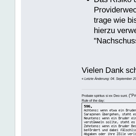
Providerwec
trage wie b
hierzu verwe
"Nachschuss
Vielen Dank sc
«
Letzte Änderung: 04. September 20
("Pr
Probate spiritus si ex Deo sunt.
Rule of the day: