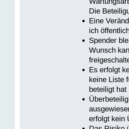
Wartungsarb
Die Beteilig
Eine Veränd
ich öffentl
Spender ble
Wunsch kann
freigeschal
Es erfolgt k
keine Liste 
beteiligt hat
Überbeteili
ausgewiesen
erfolgt kein
Das Risiko ü