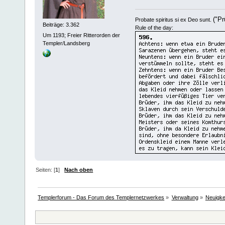
("Pr
Probate spiritus si ex Deo sunt.
Beiträge: 3.362
Rule of the day:
Um 1193; Freier Ritterorden der
Templer/Landsberg
Seiten: [
1
]
Nach oben
Templerforum - Das Forum des Templernetzwerkes
»
Verwaltung
»
Neuigke