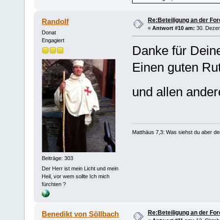
Re:Beteiligung an der For
Randolf
«
Antwort #10 am:
30. Dezem
Donat
Engagiert
Danke für Dein
Einen guten Rut
und allen ande
Matthäus 7,3: Was siehst du aber den
Beiträge: 303
Der Herr ist mein Licht und mein
Heil, vor wem sollte Ich mich
fürchten ?
Re:Beteiligung an der For
Benedikt von Söllbach