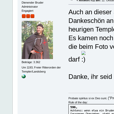
«
Antwort #11 am:
12. Oktobe
Dienender Bruder
Administrator
Auch an dieser 
Engagiert
Dankeschön an 
heurigen Temple
Es kamen noch 
die beim Foto 
darf
Beiträge: 3.362
Um 1193; Freier Ritterorden der
Templer/Landsberg
Danke, ihr seid
("Pr
Probate spiritus si ex Deo sunt.
Rule of the day: