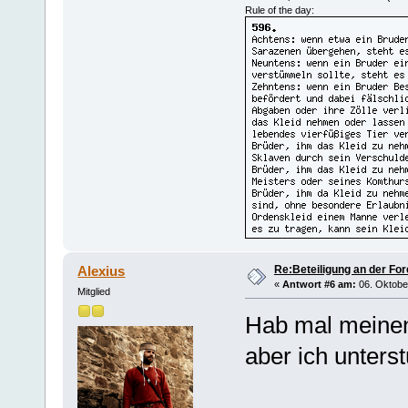
Rule of the day:
Re:Beteiligung an der For
Alexius
«
Antwort #6 am:
06. Oktober
Mitglied
Hab mal meinen 
aber ich unters