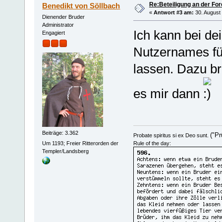
Re:Beteiligung an der For
Benedikt von Söllbach
«
Antwort #3 am:
30. August 
Dienender Bruder
Administrator
Ich kann bei de
Engagiert
Nutzernames für
lassen. Dazu br
es mir dann
Beiträge: 3.362
("Pr
Probate spiritus si ex Deo sunt.
Um 1193; Freier Ritterorden der
Rule of the day:
Templer/Landsberg