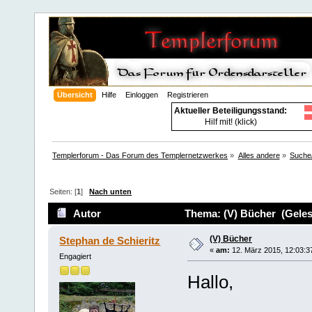
Übersicht
Hilfe
Einloggen
Registrieren
Aktueller Beteiligungsstand:
Hilf mit! (klick)
Templerforum - Das Forum des Templernetzwerkes
»
Alles andere
»
Suche/
Seiten: [
1
]
Nach unten
Autor
Thema: (V) Bücher (Geles
(V) Bücher
Stephan de Schieritz
«
am:
12. März 2015, 12:03:3
Engagiert
Hallo,