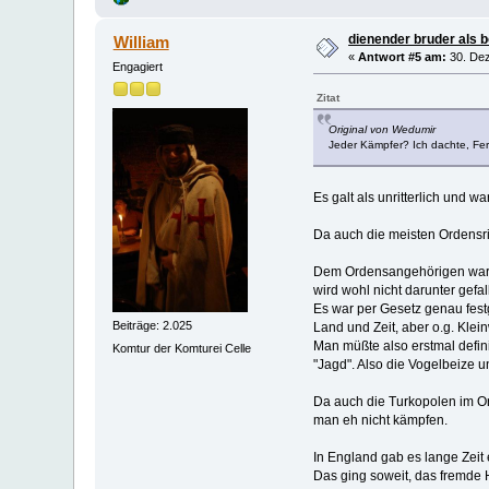
dienender bruder als 
William
«
Antwort #5 am:
30. Dez
Engagiert
Zitat
Original von Wedumir
Jeder Kämpfer? Ich dachte, Fer
Es galt als unritterlich und 
Da auch die meisten Ordensrit
Dem Ordensangehörigen war 
wird wohl nicht darunter gefa
Es war per Gesetz genau fest
Beiträge: 2.025
Land und Zeit, aber o.g. Kleinw
Man müßte also erstmal defin
Komtur der Komturei Celle
"Jagd". Also die Vogelbeize u
Da auch die Turkopolen im O
man eh nicht kämpfen.
In England gab es lange Zeit
Das ging soweit, das fremde 