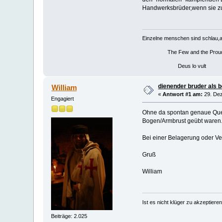
Handwerksbrüder,wenn sie zum
Einzelne menschen sind schlau,
The Few and the Prou
Deus lo vult
dienender bruder als 
William
«
Antwort #1 am:
29. Dez
Engagiert
Ohne da spontan genaue Quel
Bogen/Armbrust geübt waren
Bei einer Belagerung oder Ve
Gruß
William
Ist es nicht klüger zu akzeptie
Beiträge: 2.025