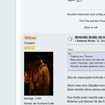
Einzelne menschen sind schlau,
The Few and the Prou
Deus lo vult
dienender bruder als 
William
«
Antwort #8 am:
31. Dez
Engagiert
Zitat
Original von Thomas
Was meint ihr denn,wie das mi
motto:"machma" oder könnten d
Grunde sinvoller gewesen sein,d
Also du meinst jetzt nicht di
Wenn man eine Situation konst
dann werden diese genau wie 
Das hieße jeder machte was e
Beiträge: 2.025
Material und Wasser für die
Komtur der Komturei Celle