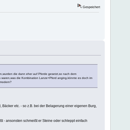
Gespeichert
en,wurden die dann eher auf Pferde gesetzt,so nach dem
en waren,was die Kombination Lanze+Pferd anging,könnte es doch im
u modern?
 Bäcker etc. - so z.B. bei der Belagerung einer eigenen Burg,
t - ansonsten schmeißt er Steine oder schleppt einfach