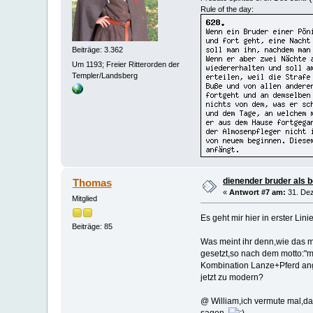
Rule of the day:
Beiträge: 3.362
Um 1193; Freier Ritterorden der
Templer/Landsberg
dienender bruder als 
Thomas
«
Antwort #7 am:
31. Dez
Mitglied
Es geht mir hier in erster Li
Beiträge: 85
Was meint ihr denn,wie das m
gesetzt,so nach dem motto:"m
Kombination Lanze+Pferd angi
jetzt zu modern?
@ William,ich vermute mal,da
sagen.