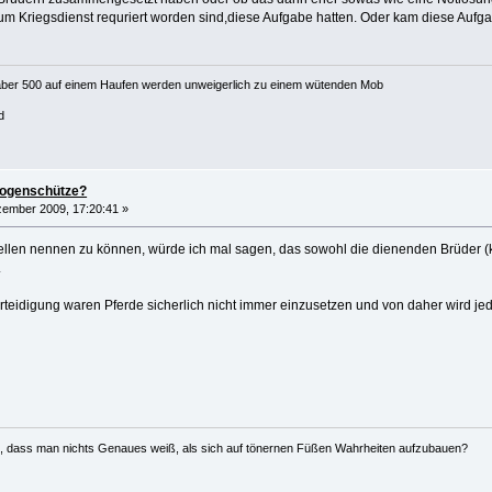
 Kriegsdienst requriert worden sind,diese Aufgabe hatten. Oder kam diese Aufga
aber 500 auf einem Haufen werden unweigerlich zu einem wütenden Mob
d
bogenschütze?
ember 2009, 17:20:41 »
len nennen zu können, würde ich mal sagen, das sowohl die dienenden Brüder (k
.
rteidigung waren Pferde sicherlich nicht immer einzusetzen und von daher wird j
ren, dass man nichts Genaues weiß, als sich auf tönernen Füßen Wahrheiten aufzubauen?