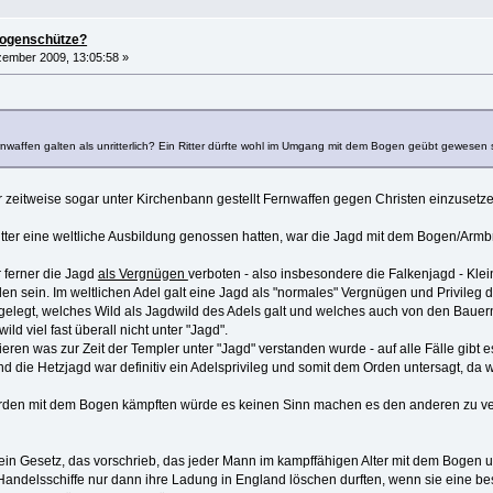
bogenschütze?
ember 2009, 13:05:58 »
nwaffen galten als unritterlich? Ein Ritter dürfte wohl im Umgang mit dem Bogen geübt gewesen s
war zeitweise sogar unter Kirchenbann gestellt Fernwaffen gegen Christen einzusetz
ter eine weltliche Ausbildung genossen hatten, war die Jagd mit dem Bogen/Armbrus
ferner die Jagd
als Vergnügen
verboten - also insbesondere die Falkenjagd - Klei
llen sein. Im weltlichen Adel galt eine Jagd als "normales" Vergnügen und Privileg
gelegt, welches Wild als Jagdwild des Adels galt und welches auch von den Bauern
ild viel fast überall nicht unter "Jagd".
ieren was zur Zeit der Templer unter "Jagd" verstanden wurde - auf alle Fälle gib
nd die Hetzjagd war definitiv ein Adelsprivileg und somit dem Orden untersagt, da 
rden mit dem Bogen kämpften würde es keinen Sinn machen es den anderen zu verb
 ein Gesetz, das vorschrieb, das jeder Mann im kampffähigen Alter mit dem Boge
Handelsschiffe nur dann ihre Ladung in England löschen durften, wenn sie eine b