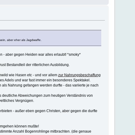
ein, aber eher als Jagdwaffe.
en - aber gegen Heiden war alles erlaubt! *smoky*
t Bestandteil der ritterlichen Ausbildung.
nwild wie Hasen etc - und vor allem
zur Nahrungsbeschaffung
 des Adels und war fast immer ein besonderes Spektakel.
 als Nahrung gefangen werden durfte - das variierte je nach
t es deutliche Abweichungen zum heutigen Verständnis von
weltliches Vergnügen.
ieten - außer eben gegen Christen, aber gegen die durfte
n umgehen können mußte!
estimmte Anzahl Bogenrohlinge mitbrachten. (die genaue