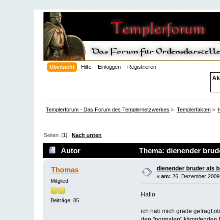
Übersicht
Hilfe
Einloggen
Registrieren
Ak
Templerforum - Das Forum des Templernetzwerkes
»
Templerfakten
»
Seiten: [
1
]
Nach unten
Autor
Thema: dienender brude
dienender bruder als 
Thomas
«
am:
26. Dezember 2009,
Mitglied
Hallo
Beiträge: 85
ich hab mich grade gefragt,ob
den "normalen" kämpfenden B