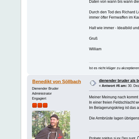
Daten von wann bis wann dies
Durch den Tod des Richard Lö
immer öfter Fernwaffen im Kamp
Halt wie immer - Idealbild und
Gruß
William
Ist es nicht klüger zu akzeptie
dienender bruder als 
Benedikt von Söllbach
«
Antwort #6 am:
30. Dez
Dienender Bruder
Administrator
Meiner Meinung nach kommt da
Engagiert
In einer freien Feldschlacht 
Im Belagerungskrieg ist das a
Die Armbrüste lagen übrigens
(
Probate spiritus si ex Deo sunt.