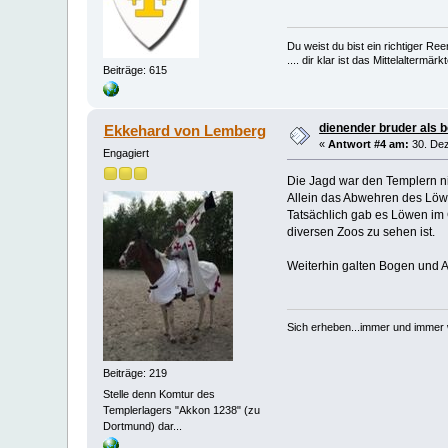
Du weist du bist ein richtiger Ree
.... dir klar ist das Mittelalterm
Beiträge: 615
dienender bruder als 
Ekkehard von Lemberg
«
Antwort #4 am:
30. Dez
Engagiert
Die Jagd war den Templern ni
Allein das Abwehren des Löwen
Tatsächlich gab es Löwen im G
diversen Zoos zu sehen ist.
Weiterhin galten Bogen und Ar
Sich erheben...immer und immer 
Beiträge: 219
Stelle denn Komtur des
Templerlagers "Akkon 1238" (zu
Dortmund) dar...