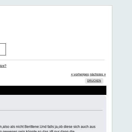
ütze?
« vorheriges
nächstes »
DRUCKEN
lso als nicht Berittene.Und falls ja,ob diese sich auch aus
 gewesen sein könnte,so das zB nur dann die