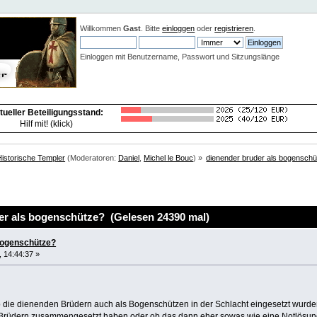
Neuigkeiten:
Willkommen
Gast
. Bitte
einloggen
oder
registrieren
.
Einloggen mit Benutzername, Passwort und Sitzungslänge
tueller Beteiligungsstand:
Hilf mit! (klick)
Historische Templer
(Moderatoren:
Daniel
,
Michel le Bouc
) »
dienender bruder als bogensch
r als bogenschütze? (Gelesen 24390 mal)
bogenschütze?
 14:44:37 »
 die dienenden Brüdern auch als Bogenschützen in der Schlacht eingesetzt wurden,a
rüdern zusammengesetzt haben oder ob das dann eher sowas wie eine Notlösung