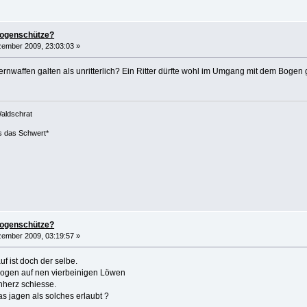
bogenschütze?
ember 2009, 23:03:03 »
ernwaffen galten als unritterlich? Ein Ritter dürfte wohl im Umgang mit dem Bogen
aldschrat
ls das Schwert*
bogenschütze?
ember 2009, 03:19:57 »
 ist doch der selbe.
Bogen auf nen vierbeinigen Löwen
herz schiesse.
s jagen als solches erlaubt ?