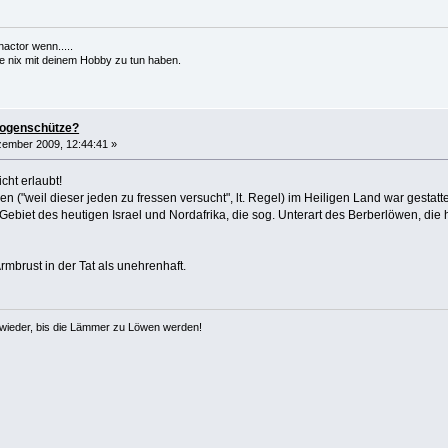
nactor wenn.....
ärkte nix mit deinem Hobby zu tun haben.
bogenschütze?
ember 2009, 12:44:41 »
cht erlaubt!
 ("weil dieser jeden zu fressen versucht", lt. Regel) im Heiligen Land war gestatte
ebiet des heutigen Israel und Nordafrika, die sog. Unterart des Berberlöwen, die 
mbrust in der Tat als unehrenhaft.
wieder, bis die Lämmer zu Löwen werden!