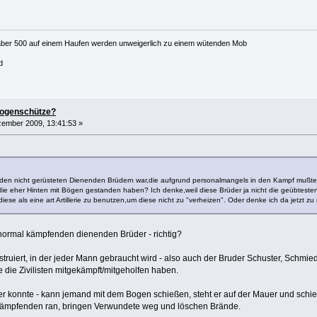
aber 500 auf einem Haufen werden unweigerlich zu einem wütenden Mob
d
bogenschütze?
ember 2009, 13:41:53 »
t den nicht gerüsteten Dienenden Brüdern war,die aufgrund personalmangels in den Kampf mußt
ie eher Hinten mit Bögen gestanden haben? Ich denke,weil diese Brüder ja nicht die geübtest
iese als eine art Artillerie zu benutzen,um diese nicht zu "verheizen". Oder denke ich da jetzt z
e normal kämpfenden dienenden Brüder - richtig?
ruiert, in der jeder Mann gebraucht wird - also auch der Bruder Schuster, Schmied,
die Zivilisten mitgekämpft/mitgeholfen haben.
r konnte - kann jemand mit dem Bogen schießen, steht er auf der Mauer und schieß
 Kämpfenden ran, bringen Verwundete weg und löschen Brände.