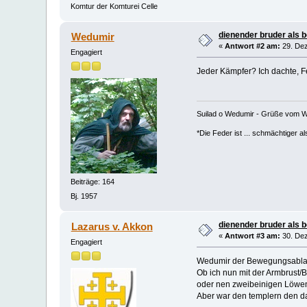
Komtur der Komturei Celle
dienender bruder als 
Wedumir
«
Antwort #2 am:
29. Dez
Engagiert
Jeder Kämpfer? Ich dachte, F
Suilad o Wedumir - Grüße vom W
*Die Feder ist ... schmächtiger a
Beiträge: 164
Bj. 1957
dienender bruder als 
Lazarus v. Akkon
«
Antwort #3 am:
30. Dez
Engagiert
Wedumir der Bewegungsablauf
Ob ich nun mit der Armbrust/
oder nen zweibeinigen Löwen
Aber war den templern den da