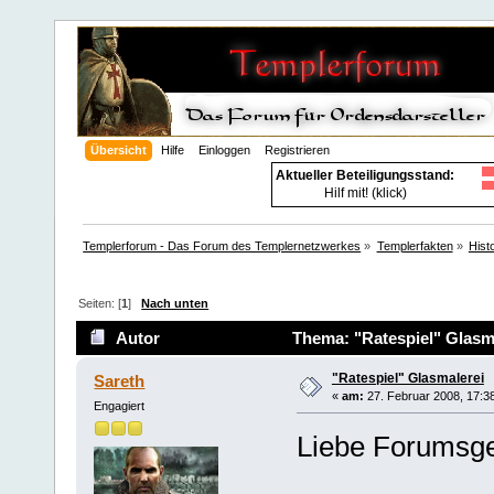
Übersicht
Hilfe
Einloggen
Registrieren
Aktueller Beteiligungsstand:
Hilf mit! (klick)
Templerforum - Das Forum des Templernetzwerkes
»
Templerfakten
»
Hist
Seiten: [
1
]
Nach unten
Autor
Thema: "Ratespiel" Glasma
"Ratespiel" Glasmalerei
Sareth
«
am:
27. Februar 2008, 17:3
Engagiert
Liebe Forumsg