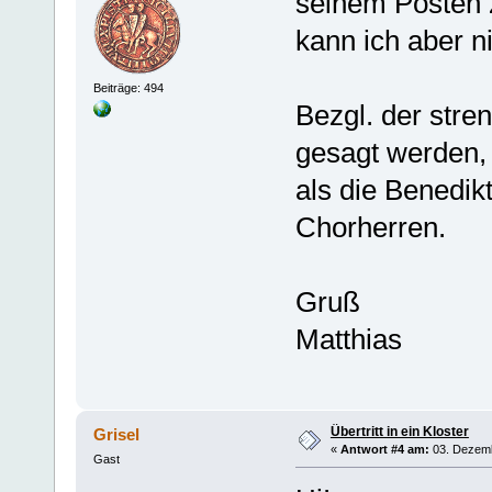
seinem Posten z
kann ich aber n
Beiträge: 494
Bezgl. der stre
gesagt werden, 
als die Benedik
Chorherren.
Gruß
Matthias
Übertritt in ein Kloster
Grisel
«
Antwort #4 am:
03. Dezemb
Gast