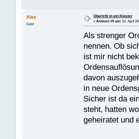
Übertritt in ein Kloster
Alex
«
Antwort #5 am:
01. April 2
Gast
Als strenger O
nennen. Ob sic
ist mir nicht b
Ordensauflösung
davon auszugehe
in neue Ordens
Sicher ist da e
steht, hatten w
geheiratet und e