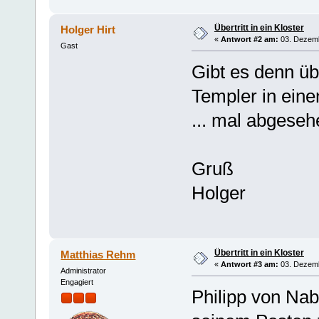
Übertritt in ein Kloster
Holger Hirt
«
Antwort #2 am:
03. Dezemb
Gast
Gibt es denn üb
Templer in ein
... mal abgeseh
Gruß
Holger
Übertritt in ein Kloster
Matthias Rehm
«
Antwort #3 am:
03. Dezemb
Administrator
Engagiert
Philipp von Nab