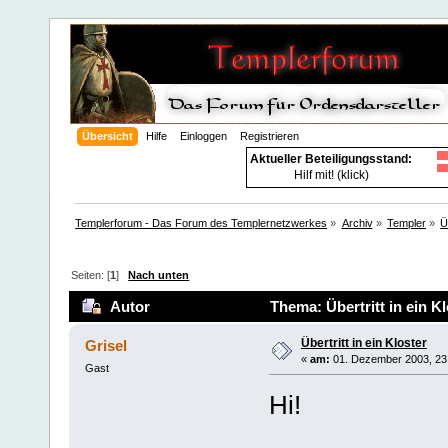
Übersicht
Hilfe
Einloggen
Registrieren
Aktueller Beteiligungsstand:
Hilf mit! (klick)
Templerforum - Das Forum des Templernetzwerkes
»
Archiv
»
Templer
»
Ü
Seiten: [
1
]
Nach unten
Autor
Thema: Übertritt in ein K
Übertritt in ein Kloster
Grisel
«
am:
01. Dezember 2003, 23
Gast
Hi!