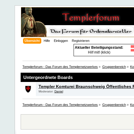
Übersicht
Hilfe
Einloggen
Registrieren
Aktueller Beteiligungsstand:
Hilf mit! (klick)
Templerforum - Das Forum des Templernetzwerkes
»
Gruppenbereich
»
Ko
Untergeordnete Boards
Templer Komturei Braunschweig Öffentliches
Moderator:
Daniel
Templerforum - Das Forum des Templernetzwerkes
»
Gruppenbereich
»
Ko