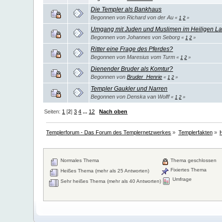
Die Templer als Bankhaus
Begonnen von Richard von der Au
«
1
2
»
Umgang mit Juden und Muslimen im Heiligen L
Begonnen von Johannes von Seborg
«
1
2
»
Ritter eine Frage des Pferdes?
Begonnen von Maresius vom Turm
«
1
2
»
Dienender Bruder als Komtur?
Begonnen von
Bruder_Henrie
«
1
2
»
Templer Gaukler und Narren
Begonnen von Denska van Wolff
«
1
2
»
Seiten:
1
[
2
]
3
4
...
12
Nach oben
Templerforum - Das Forum des Templernetzwerkes
»
Templerfakten
»
Normales Thema
Thema geschlossen
Fixiertes Thema
Heißes Thema (mehr als 25 Antworten)
Umfrage
Sehr heißes Thema (mehr als 40 Antworten)