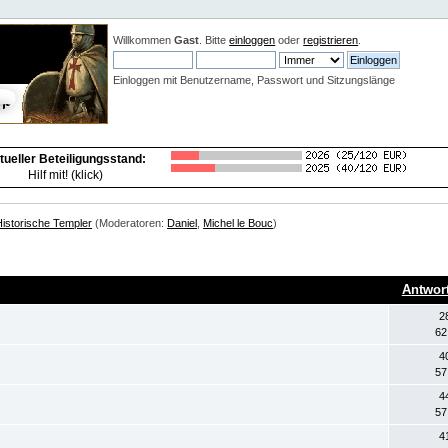
Neuigkeiten:
Willkommen
Gast
. Bitte
einloggen
oder
registrieren
.
Einloggen mit Benutzername, Passwort und Sitzungslänge
tueller Beteiligungsstand:
Hilf mit! (klick)
Historische Templer
(Moderatoren:
Daniel
,
Michel le Bouc
)
Antwor
2
62
4
57
4
57
4