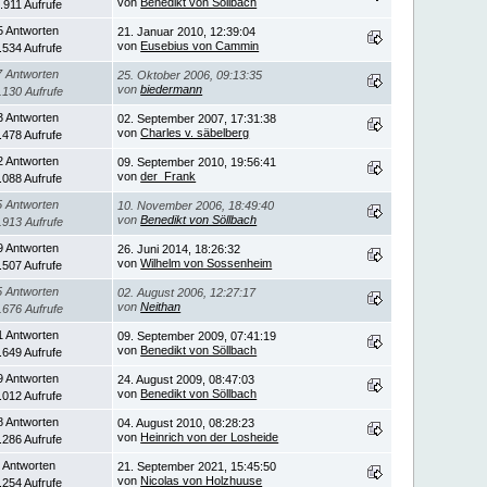
von
Benedikt von Söllbach
.911 Aufrufe
5 Antworten
21. Januar 2010, 12:39:04
von
Eusebius von Cammin
.534 Aufrufe
7 Antworten
25. Oktober 2006, 09:13:35
von
biedermann
.130 Aufrufe
3 Antworten
02. September 2007, 17:31:38
von
Charles v. säbelberg
.478 Aufrufe
2 Antworten
09. September 2010, 19:56:41
von
der_Frank
.088 Aufrufe
5 Antworten
10. November 2006, 18:49:40
von
Benedikt von Söllbach
.913 Aufrufe
9 Antworten
26. Juni 2014, 18:26:32
von
Wilhelm von Sossenheim
.507 Aufrufe
5 Antworten
02. August 2006, 12:27:17
von
Neithan
.676 Aufrufe
1 Antworten
09. September 2009, 07:41:19
von
Benedikt von Söllbach
.649 Aufrufe
9 Antworten
24. August 2009, 08:47:03
von
Benedikt von Söllbach
.012 Aufrufe
8 Antworten
04. August 2010, 08:28:23
von
Heinrich von der Losheide
.286 Aufrufe
 Antworten
21. September 2021, 15:45:50
von
Nicolas von Holzhuuse
.254 Aufrufe