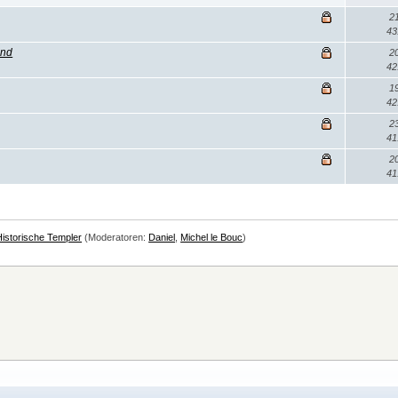
2
43
and
2
42
1
42
2
41
2
41
Historische Templer
(Moderatoren:
Daniel
,
Michel le Bouc
)