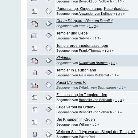
Begonnen von
Benedikt von Söllbach
«
1
2
3
»
Parierstange, Klingenlänge, Kettenhaube...
Begonnen von
Alexander von Kollinge
«
1
2
3
»
Obere Disziplin - Bitte um Details!
Begonnen von erec
«
1
2
3
»
Templer und Liebe
Begonnen von
Sabine
«
1
2
3
»
Templerordenniederlassungen
Begonnen von
Frank-Thomas
«
1
2
3
»
Kleidung
Begonnen von
Rudolf von Bremen
«
1
2
»
Templer in Deutschland
Begonnen von Alicia vom Muldental
«
1
2
»
Papst Clemens V.
Begonnen von Wilhelm von Baumgarten
«
1
2
»
Zeitmessung im Templerorden
Begonnen von
Benedikt von Söllbach
«
1
2
3
»
Gugelverbot im Orden?
Begonnen von
Benedikt von Söllbach
«
1
2
»
Die Knappen im Orden
Begonnen von
William
«
1
2
»
Welcher Schiffstyp war am Siegel der Templer?
Begonnen von
PastorPeitl