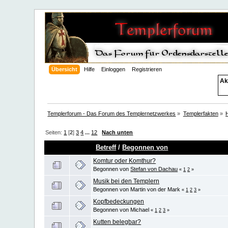
Übersicht
Hilfe
Einloggen
Registrieren
Ak
Templerforum - Das Forum des Templernetzwerkes
»
Templerfakten
»
Seiten:
1
[
2
]
3
4
...
12
Nach unten
Betreff
/
Begonnen von
Komtur oder Komthur?
Begonnen von
Stefan von Dachau
«
1
2
»
Musik bei den Templern
Begonnen von Martin von der Mark
«
1
2
3
»
Kopfbedeckungen
Begonnen von Michael
«
1
2
3
»
Kutten belegbar?