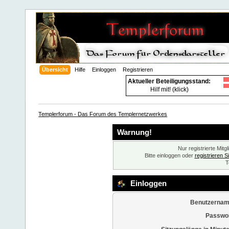
Übersicht
Hilfe
Einloggen
Registrieren
Aktueller Beteiligungsstand:
Hilf mit! (klick)
Templerforum - Das Forum des Templernetzwerkes
Warnung!
Nur registrierte Mitg
Bitte einloggen oder
registrieren S
T
Einloggen
Benutzernam
Passwor